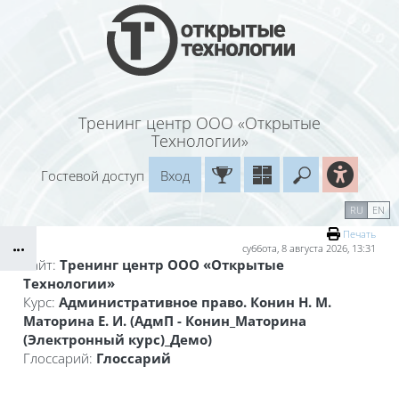
Перейти к основному содержанию
Тренинг центр ООО «Открытые
Технологии»
Гостевой доступ
Вход
Введите ваш
Календарь
Справочные материалы
RU
EN
Блоки
Маршрут внедрения
Печать
суббота, 8 августа 2026, 13:31
Сайт:
Тренинг центр ООО «Открытые
Технологии»
Курс:
Административное право. Конин Н. М.
Маторина Е. И. (АдмП - Конин_Маторина
(Электронный курс)_Демо)
Глоссарий:
Глоссарий