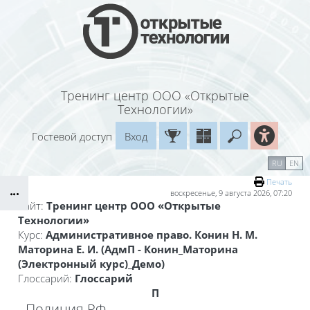
Перейти к основному содержанию
Тренинг центр ООО «Открытые
Технологии»
Гостевой доступ
Вход
Введите ваш
Календарь
Справочные материалы
RU
EN
Блоки
Маршрут внедрения
Печать
воскресенье, 9 августа 2026, 07:20
Сайт:
Тренинг центр ООО «Открытые
Технологии»
Курс:
Административное право. Конин Н. М.
Маторина Е. И. (АдмП - Конин_Маторина
(Электронный курс)_Демо)
Глоссарий:
Глоссарий
П
Полиция РФ