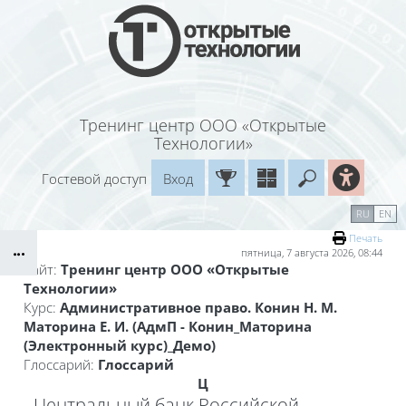
Перейти к основному содержанию
Тренинг центр ООО «Открытые
Технологии»
Гостевой доступ
Вход
Введите ваш
Календарь
Справочные материалы
RU
EN
Блоки
Маршрут внедрения
Печать
пятница, 7 августа 2026, 08:44
Сайт:
Тренинг центр ООО «Открытые
Технологии»
Курс:
Административное право. Конин Н. М.
Маторина Е. И. (АдмП - Конин_Маторина
(Электронный курс)_Демо)
Глоссарий:
Глоссарий
Ц
Центральный банк Российской