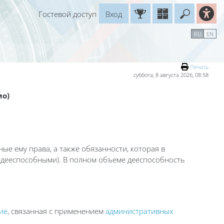
Гостевой доступ
Вход
Введите
рь
Справочные материалы
Маршрут внедрения
RU
EN
Печать
суббота, 8 августа 2026, 08:58
мо)
е ему права, а также обязанности, которая в
недееспособными). В полном объеме дееспособность
ие
, связанная с применением
административных