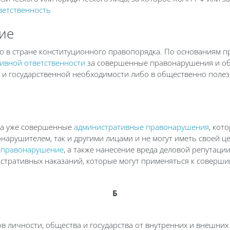
ветственность
ие
о в стране конституционного правопорядка. По основаниям 
ивной ответственности
за совершенные правонарушения и об
 и государственной необходимости либо в общественно поле
за уже совершенные
административные правонарушения
, кот
арушителем, так и другими лицами и не могут иметь своей ц
 правонарушение
, а также нанесение вреда деловой репутации
тративных наказаний, которые могут применяться к соверш
Б
личности, общества и государства от внутренних и внешних у