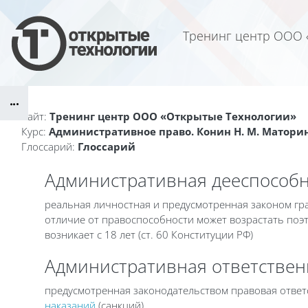
Перейти к основному содержанию
Тренинг центр ООО 
Блоки
Сайт:
Тренинг центр ООО «Открытые Технологии»
Курс:
Административное право. Конин Н. М. Маторин
Глоссарий:
Глоссарий
Административная дееспособн
реальная личностная и предусмотренная законом гра
отличие от правоспособности может возрастать поэт
возникает с 18 лет (ст. 60 Конституции РФ)
Административная ответствен
предусмотренная законодательством правовая отве
наказаний
(санкций)