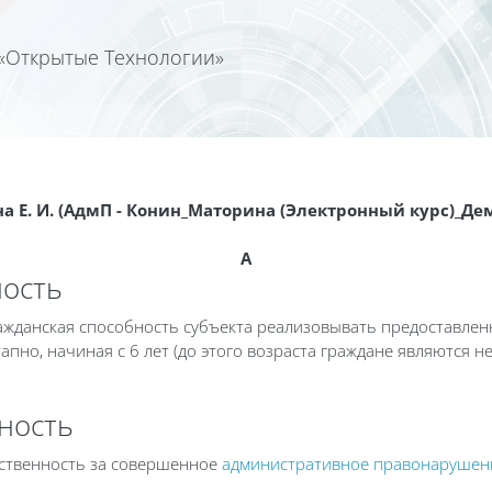
«Открытые Технологии»
Календа
а Е. И. (АдмП - Конин_Маторина (Электронный курс)_Де
А
ость
жданская способность субъекта реализовывать предоставленны
апно, начиная с 6 лет (до этого возраста граждане являются 
ность
тственность за совершенное
административное правонарушен