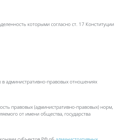
деленность которыми согласно ст. 17 Конституции
ых в административно-правовых отношениях
ость правовых (административно-правовых) норм,
твляемого от имени общества, государства
аконами субъектов РФ об
административных