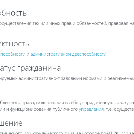
обность
уществления тех или иных прав и обязанностей, правовая на
ктность
способности
и
административной дееспособности
атус гражданина
гулируемых административно-правовыми нормами и реализуем
убличного права, включающая в себя упорядоченную совокупн
ции и функционирования публичного
управления
, т.е. осущес
ушение
изического или юридического лица, за которое КоАП РФ или з