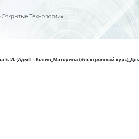
«Открытые Технологии»
Календа
а Е. И. (АдмП - Конин_Маторина (Электронный курс)_Де