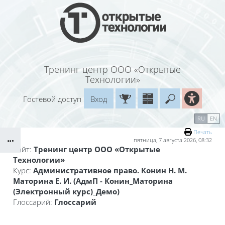
Перейти к основному содержанию
Тренинг центр ООО «Открытые
Технологии»
Гостевой доступ
Вход
Введите ваш
Календарь
Справочные материалы
RU
EN
Блоки
Маршрут внедрения
Печать
пятница, 7 августа 2026, 08:32
Сайт:
Тренинг центр ООО «Открытые
Технологии»
Курс:
Административное право. Конин Н. М.
Маторина Е. И. (АдмП - Конин_Маторина
(Электронный курс)_Демо)
Глоссарий:
Глоссарий