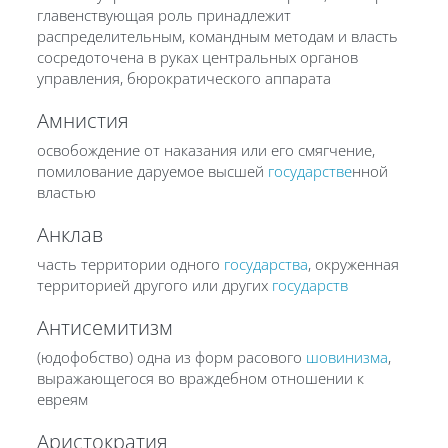
главенствующая роль принадлежит
распределительным, командным методам и власть
сосредоточена в руках центральных органов
управления, бюрократического аппарата
Амнистия
освобождение от наказания или его смягчение,
помилование даруемое высшей
государстве
нной
властью
Анклав
часть территории одного
государства
, окруженная
территорией другого или других
государств
Антисемитизм
(юдофобство) одна из форм расового
шовинизма
,
выражающегося во враждебном отношении к
евреям
Аристократия