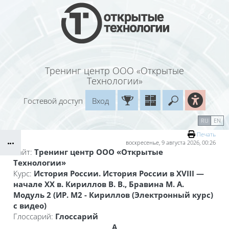
Перейти к основному содержанию
Тренинг центр ООО «Открытые
Технологии»
Гостевой доступ
Вход
Введите ваш
Календарь
Справочные материалы
RU
EN
Блоки
Маршрут внедрения
Печать
воскресенье, 9 августа 2026, 00:26
Сайт:
Тренинг центр ООО «Открытые
Технологии»
Курс:
История России. История России в XVIII —
начале XX в. Кириллов В. В., Бравина М. А.
Модуль 2 (ИР. М2 - Кириллов (Электронный курс)
с видео)
Глоссарий:
Глоссарий
А