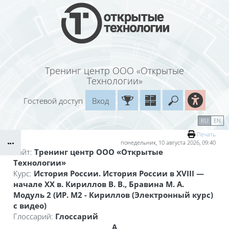
Перейти к основному содержанию
Тренинг центр ООО «Открытые
Технологии»
Гостевой доступ
Вход
Введите ваш
Календарь
Справочные материалы
RU
EN
Блоки
Маршрут внедрения
Печать
понедельник, 10 августа 2026, 09:40
Сайт:
Тренинг центр ООО «Открытые
Технологии»
Курс:
История России. История России в XVIII —
начале XX в. Кириллов В. В., Бравина М. А.
Модуль 2 (ИР. М2 - Кириллов (Электронный курс)
с видео)
Глоссарий:
Глоссарий
А