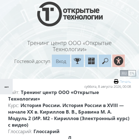
Перейти к основному содержанию
Тренинг центр ООО «Открытые
Технологии»
Гостевой доступ
Вход
Введите ваш
Календарь
Справочные материалы
RU
EN
Блоки
Маршрут внедрения
Печать
суббота, 8 августа 2026, 00:08
Сайт:
Тренинг центр ООО «Открытые
Технологии»
Курс:
История России. История России в XVIII —
начале XX в. Кириллов В. В., Бравина М. А.
Модуль 2 (ИР. М2 - Кириллов (Электронный курс)
с видео)
Глоссарий:
Глоссарий
Л