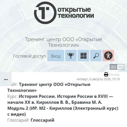
Перейти к основному содержанию
Тренинг центр ООО «Открытые
Технологии»
Гостевой доступ
Вход
Введите ваш
Календарь
Справочные материалы
RU
EN
Блоки
Маршрут внедрения
Печать
четверг, 6 августа 2026, 15:19
Сайт:
Тренинг центр ООО «Открытые
Технологии»
Курс:
История России. История России в XVIII —
начале XX в. Кириллов В. В., Бравина М. А.
Модуль 2 (ИР. М2 - Кириллов (Электронный курс)
с видео)
Глоссарий:
Глоссарий