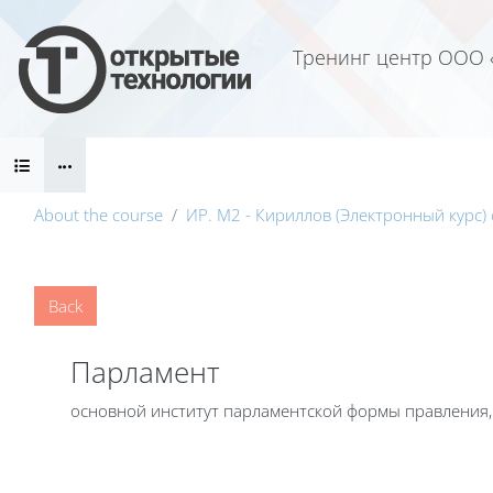
Skip to main content
Тренинг центр ООО 
Blocks
About the course
ИР. М2 - Кириллов (Электронный курс) 
Blocks
Back
Парламент
основной институт парламентской формы правления,