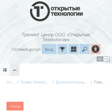
Перейти к основному содержанию
Тренинг центр ООО «Открытые
Технологии»
Гостевой доступ
Вход
Введите ваш
Календарь
Справочные материалы
RU
EN
Блоки
Маршрут внедрения
О курсе
Право (Электронный курс)
Дополнительные материалы
Глоссарий
Блоки
Назад