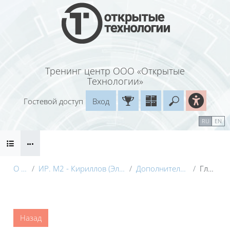
Перейти к основному содержанию
Тренинг центр ООО «Открытые
Технологии»
Гостевой доступ
Вход
Введите ваш
Календарь
Справочные материалы
RU
EN
Блоки
Маршрут внедрения
О курсе
ИР. М2 - Кириллов (Электронный курс) с видео
Дополнительные материалы
Глоссарий
Блоки
Назад