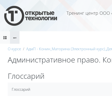
Перейти к основному содержанию
Тренинг центр ООО 
Блоки
О курсе
АдмП - Конин_Маторина (Электронный курс)_Де
Административное право. Кон
Блоки
Глоссарий
Требуемые условия завершения
Глоссарий