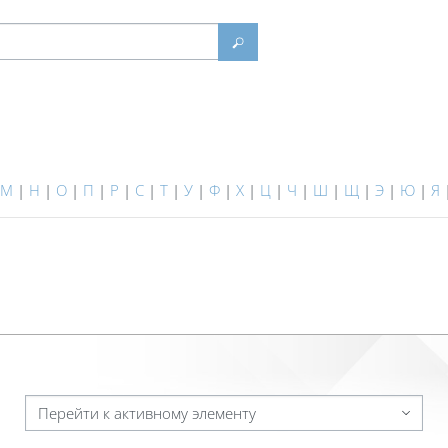
Найти
М
|
Н
|
О
|
П
|
Р
|
С
|
Т
|
У
|
Ф
|
Х
|
Ц
|
Ч
|
Ш
|
Щ
|
Э
|
Ю
|
Я
Перейти к активному элементу