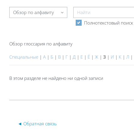
Найти
Обзор глоссария по алфавиту
Полнотекстовый поиск
Обзор глоссария по алфавиту
Специальные
|
А
|
Б
|
В
|
Г
|
Д
|
Е
|
Ё
|
Ж
|
З
|
И
|
К
|
Л
|
В этом разделе не найдено ни одной записи
◄ Обратная связь