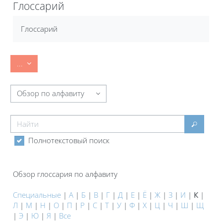
Глоссарий
Требуемые условия завершения
Глоссарий
Экспорт записей
...
Обзор глоссария по алфавиту
Найти
Найти
Полнотекстовый поиск
Обзор глоссария по алфавиту
Специальные
|
А
|
Б
|
В
|
Г
|
Д
|
Е
|
Ё
|
Ж
|
З
|
И
|
К
|
Л
|
М
|
Н
|
О
|
П
|
Р
|
С
|
Т
|
У
|
Ф
|
Х
|
Ц
|
Ч
|
Ш
|
Щ
|
Э
|
Ю
|
Я
|
Все