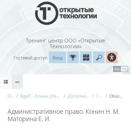
Перейти к основному содержанию
Тренинг центр ООО «Открытые
Технологии»
Гостевой доступ
Вход
Введите ваш
Календарь
Справочные материалы
RU
EN
Блоки
Маршрут внедрения
О курсе
АдмП - Конин_Маторина (Электронный курс)_Демо
Дополнительные материалы
Глоссарий
Обзор по алфавиту
Административное право. Конин Н. М.
Маторина Е. И.
Блоки