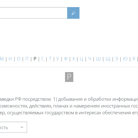
Найти
М
|
Н
|
О
|
П
|
Р
|
С
|
Т
|
У
|
Ф
|
Х
|
Ц
|
Ч
|
Ш
|
Щ
|
Э
|
Ю
|
Я
Р
зведки РФ посредством: 1) добывания и обработки информац
можностях, действиях, планах и намерениях иностранных гос
мер, осуществляемых государством в интересах обеспечения ег