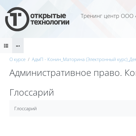
Перейти к основному содержанию
Тренинг центр ООО 
Блоки
О курсе
АдмП - Конин_Маторина (Электронный курс)_Де
Административное право. Кон
Блоки
Глоссарий
Требуемые условия завершения
Глоссарий