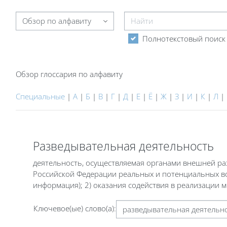
Найти
Обзор глоссария по алфавиту
Полнотекстовый поиск
Обзор глоссария по алфавиту
Специальные
|
А
|
Б
|
В
|
Г
|
Д
|
Е
|
Ё
|
Ж
|
З
|
И
|
К
|
Л
|
Разведывательная деятельность
деятельность, осуществляемая органами внешней ра
Российской Федерации реальных и потенциальных воз
информация); 2) оказания содействия в реализации 
Ключевое(ые) слово(а):