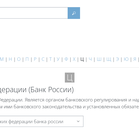
Найти
М
|
Н
|
О
|
П
|
Р
|
С
|
Т
|
У
|
Ф
|
Х
|
Ц
|
Ч
|
Ш
|
Щ
|
Э
|
Ю
|
Я
Ц
ерации (Банк России)
едерации. Является органом банковского регулирования и на
 ими банковского законодательства и установленных обязат