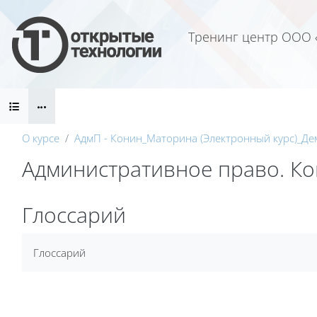
Перейти к основному содержанию
Тренинг центр ООО 
Блоки
О курсе
АдмП - Конин_Маторина (Электронный курс)_Де
Административное право. Кон
Блоки
Глоссарий
Требуемые условия завершения
Глоссарий