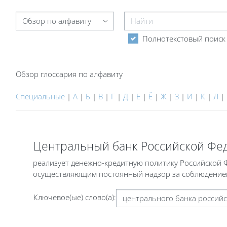
Найти
Обзор глоссария по алфавиту
Полнотекстовый поиск
Обзор глоссария по алфавиту
Специальные
|
А
|
Б
|
В
|
Г
|
Д
|
Е
|
Ё
|
Ж
|
З
|
И
|
К
|
Л
|
Центральный банк Российской Фед
реализует денежно-кредитную политику Российской Ф
осуществляющим постоянный надзор за соблюдением
Ключевое(ые) слово(а):