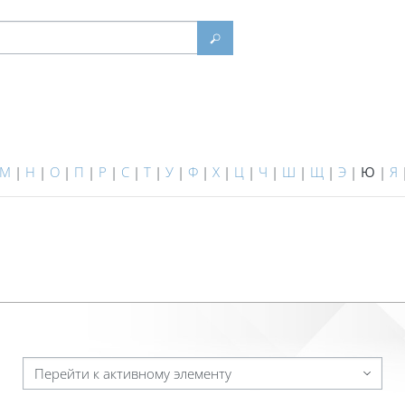
Найти
М
|
Н
|
О
|
П
|
Р
|
С
|
Т
|
У
|
Ф
|
Х
|
Ц
|
Ч
|
Ш
|
Щ
|
Э
|
Ю
|
Я
Перейти к активному элементу