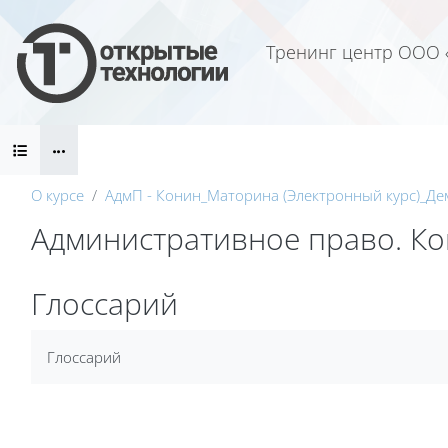
Перейти к основному содержанию
Тренинг центр ООО 
Блоки
О курсе
АдмП - Конин_Маторина (Электронный курс)_Де
Административное право. Кон
Блоки
Глоссарий
Требуемые условия завершения
Глоссарий