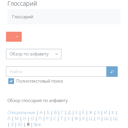
Глоссарий
Требуемые условия завершения
Глоссарий
Экспорт записей
...
Обзор глоссария по алфавиту
Найти
Найти
Полнотекстовый поиск
Обзор глоссария по алфавиту
Специальные
|
А
|
Б
|
В
|
Г
|
Д
|
Е
|
Ё
|
Ж
|
З
|
И
|
К
|
Л
|
М
|
Н
|
О
|
П
|
Р
|
С
|
Т
|
У
|
Ф
|
Х
|
Ц
|
Ч
|
Ш
|
Щ
|
Э
|
Ю
|
Я
|
Все