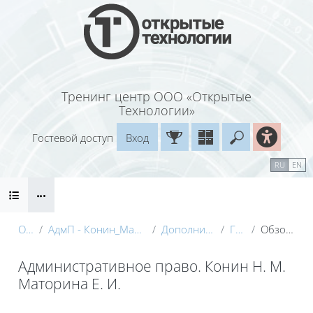
Перейти к основному содержанию
Тренинг центр ООО «Открытые
Технологии»
Гостевой доступ
Вход
Введите ваш
Календарь
Справочные материалы
RU
EN
Блоки
Маршрут внедрения
О курсе
АдмП - Конин_Маторина (Электронный курс)_Демо
Дополнительные материалы
Глоссарий
Обзор по алфавиту
Административное право. Конин Н. М.
Маторина Е. И.
Блоки