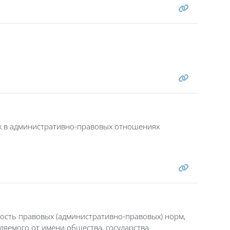
ых в административно-правовых отношениях
ость правовых (административно-правовых) норм,
твляемого от имени общества, государства