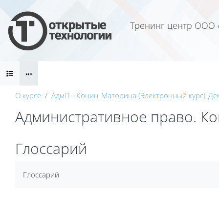
Перейти к основному содержанию
Тренинг центр ООО 
Блоки
О курсе
АдмП - Конин_Маторина (Электронный курс)_Де
Административное право. Кон
Блоки
Глоссарий
Требуемые условия завершения
Глоссарий