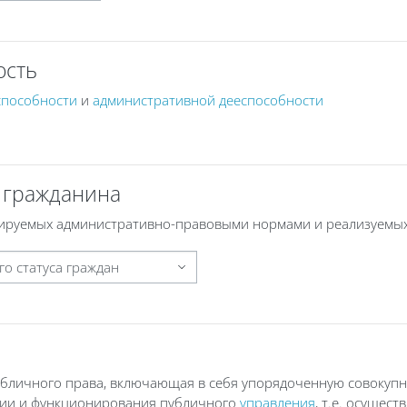
ость
способности
и
административной дееспособности
 гражданина
гулируемых административно-правовыми нормами и реализуем
убличного права, включающая в себя упорядоченную совокупн
ции и функционирования публичного
управления
, т.е. осущес