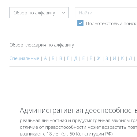
Найти
Обзор глоссария по алфавиту
Полнотекстовый поиск
Обзор глоссария по алфавиту
Специальные
|
А
|
Б
|
В
|
Г
|
Д
|
Е
|
Ё
|
Ж
|
З
|
И
|
К
|
Л
|
Административная дееспособност
реальная личностная и предусмотренная законом гра
отличие от правоспособности может возрастать поэт
возникает с 18 лет (ст. 60 Конституции РФ)