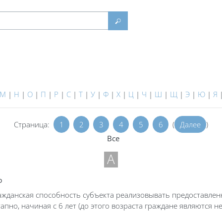
Найти
М
|
Н
|
О
|
П
|
Р
|
С
|
Т
|
У
|
Ф
|
Х
|
Ц
|
Ч
|
Ш
|
Щ
|
Э
|
Ю
|
Я
Страница:
1
2
3
4
5
6
(
Далее
)
Все
А
ь
жданская способность субъекта реализовывать предоставленны
апно, начиная с 6 лет (до этого возраста граждане являются 