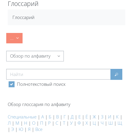
Глоссарий
Требуемые условия завершения
Глоссарий
Экспорт записей
...
Обзор глоссария по алфавиту
Найти
Найти
Полнотекстовый поиск
Обзор глоссария по алфавиту
Специальные
|
А
|
Б
|
В
|
Г
|
Д
|
Е
|
Ё
|
Ж
|
З
|
И
|
К
|
Л
|
М
|
Н
|
О
|
П
|
Р
|
С
|
Т
|
У
|
Ф
|
Х
|
Ц
|
Ч
|
Ш
|
Щ
|
Э
|
Ю
|
Я
|
Все