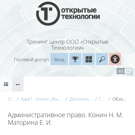
Перейти к основному содержанию
Тренинг центр ООО «Открытые
Технологии»
Гостевой доступ
Вход
Введите ваш
Календарь
Справочные материалы
RU
EN
Блоки
Маршрут внедрения
О курсе
АдмП - Конин_Маторина (Электронный курс)_Демо
Дополнительные материалы
Глоссарий
Обзор по алфавиту
Административное право. Конин Н. М.
Маторина Е. И.
Блоки