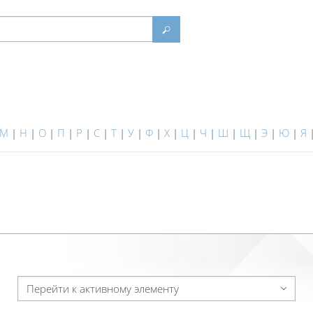
Найти
М
|
Н
|
О
|
П
|
Р
|
С
|
Т
|
У
|
Ф
|
Х
|
Ц
|
Ч
|
Ш
|
Щ
|
Э
|
Ю
|
Я
Перейти к активному элементу