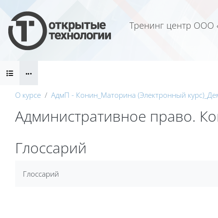
Перейти к основному содержанию
Тренинг центр ООО 
Блоки
О курсе
АдмП - Конин_Маторина (Электронный курс)_Де
Административное право. Кон
Блоки
Глоссарий
Требуемые условия завершения
Глоссарий