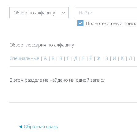
Найти
Обзор глоссария по алфавиту
Полнотекстовый поиск
Обзор глоссария по алфавиту
Специальные
|
А
|
Б
|
В
|
Г
|
Д
|
Е
|
Ё
|
Ж
|
З
|
И
|
К
|
Л
|
В этом разделе не найдено ни одной записи
◄ Обратная связь