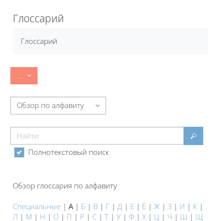
Блоки
Глоссарий
Требуемые условия завершения
Глоссарий
Экспорт записей
...
Обзор глоссария по алфавиту
Найти
Найти
Полнотекстовый поиск
Обзор глоссария по алфавиту
Специальные
|
А
|
Б
|
В
|
Г
|
Д
|
Е
|
Ё
|
Ж
|
З
|
И
|
К
|
Л
|
М
|
Н
|
О
|
П
|
Р
|
С
|
Т
|
У
|
Ф
|
Х
|
Ц
|
Ч
|
Ш
|
Щ