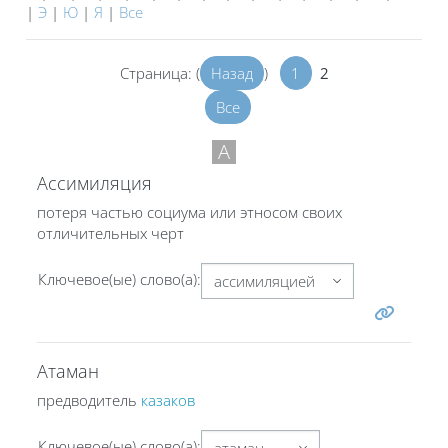
|
Э
|
Ю
|
Я
|
Все
Страница: (
Назад
)
1
2
Все
А
Ассимиляция
потеря частью социума или этносом своих
отличительных черт
Ключевое(ые) слово(а):
Атаман
предводитель
казаков
Ключевое(ые) слово(а):