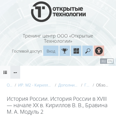
Перейти к основному содержанию
Тренинг центр ООО «Открытые
Технологии»
Гостевой доступ
Вход
Введите ваш
Календарь
Справочные материалы
RU
EN
Блоки
Маршрут внедрения
О курсе
ИР. М2 - Кириллов (Электронный курс) с видео
Дополнительные материалы
Глоссарий
Обзор по алфавиту
История России. История России в XVIII
— начале XX в. Кириллов В. В., Бравина
М. А. Модуль 2