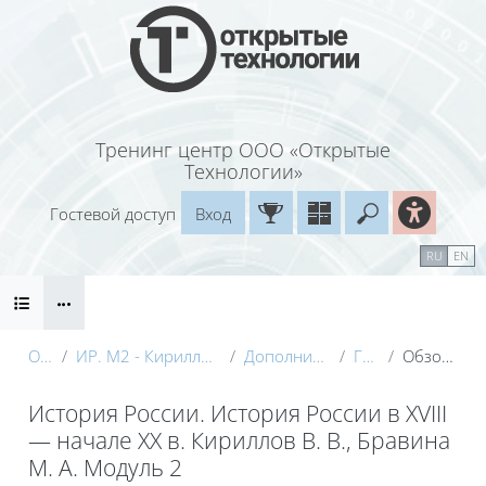
Перейти к основному содержанию
Тренинг центр ООО «Открытые
Технологии»
Гостевой доступ
Вход
Введите ваш
Календарь
Справочные материалы
RU
EN
Блоки
Маршрут внедрения
О курсе
ИР. М2 - Кириллов (Электронный курс) с видео
Дополнительные материалы
Глоссарий
Обзор по алфавиту
История России. История России в XVIII
— начале XX в. Кириллов В. В., Бравина
М. А. Модуль 2