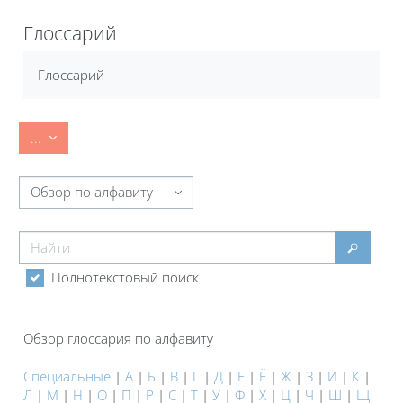
Блоки
Глоссарий
Требуемые условия завершения
Глоссарий
Экспорт записей
...
Обзор глоссария по алфавиту
Найти
Найти
Полнотекстовый поиск
Обзор глоссария по алфавиту
Специальные
|
А
|
Б
|
В
|
Г
|
Д
|
Е
|
Ё
|
Ж
|
З
|
И
|
К
|
Л
|
М
|
Н
|
О
|
П
|
Р
|
С
|
Т
|
У
|
Ф
|
Х
|
Ц
|
Ч
|
Ш
|
Щ