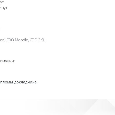
ут.
инут.
:
ов) СЭО Moodle, СЭО 3KL.
нимации;
пломы докладчика.