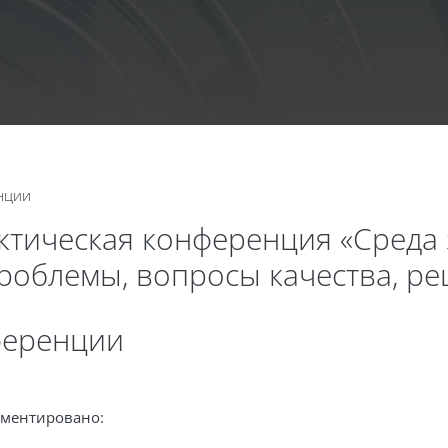
Calend
нции
актическая конференция «Среда
проблемы, вопросы качества, р
ференции
аментировано: