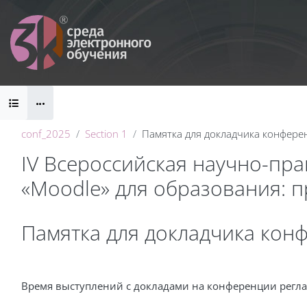
Skip to main content
Blocks
conf_2025
Section 1
Памятка для докладчика конфере
IV Всероссийская научно-пр
«Moodle» для образования: 
Blocks
Памятка для докладчика кон
Completion requirements
Время выступлений с докладами на конференции регл