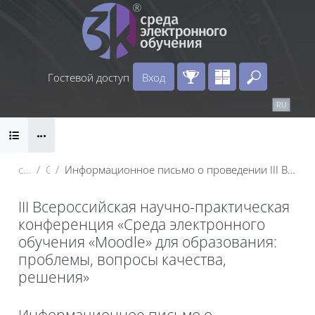
Перейти к основному содержанию
Гостевой доступ
Вход
Введите 
Календарь
Справочные материалы
RU
EN
Блоки
Маршрут внедрения
conf_2024
Секция 1
Информационное письмо о проведении III Всероссийской научно-практической конференции «Среда электронного обучения Moodle для образования: проблемы, вопросы качества, решения»
III Всероссийская научно-практическая
конференция «Среда электронного
обучения «Moodle» для образования:
проблемы, вопросы качества,
решения»
Блоки
Информационное письмо о