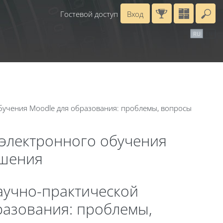
Гостевой доступ
Вход
Вв
рь
Справочные материалы
Маршрут внедрения
RU
EN
бучения Moodle для образования: проблемы, вопросы
 электронного обучения
ешения
аучно-практической
разования: проблемы,