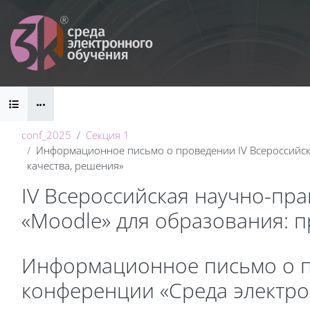
Перейти к основному содержанию
Блоки
conf_2025
Секция 1
Информационное письмо о проведении IV Всероссийск
качества, решения»
IV Всероссийская научно-пр
«Moodle» для образования: 
Блоки
Информационное письмо о п
конференции «Среда электро