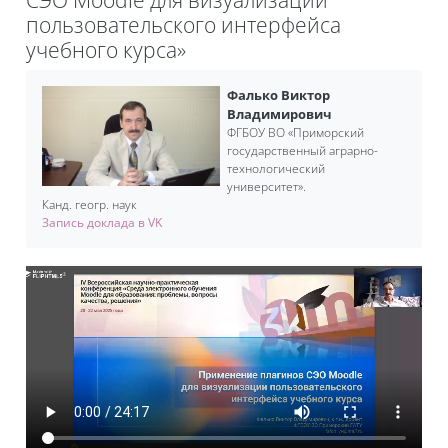
пользовательского интерфейса
учебного курса»
Требуемые условия завершения
Фалько Виктор
Владимирович
ФГБОУ ВО «Приморский
государственный аграрно-
технологический
университет».
Канд. геогр. наук
Запись доклада в VK