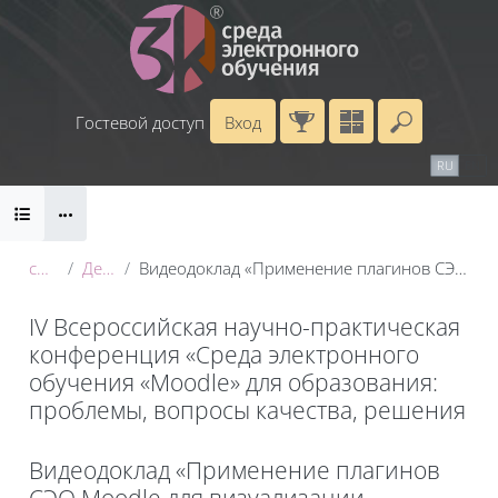
Перейти к основному содержанию
Гостевой доступ
Вход
Введите 
Календарь
Справочные материалы
RU
EN
Блоки
Маршрут внедрения
conf_2025
День 1: 20 мая
Видеодоклад «Применение плагинов СЭО Moodle для визуализации пользовательского интерфейса учебного курса»
IV Всероссийская научно-практическая
конференция «Среда электронного
обучения «Moodle» для образования:
проблемы, вопросы качества, решения
Блоки
Видеодоклад «Применение плагинов
СЭО Moodle для визуализации