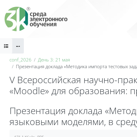
Перейти к основному содержанию
Блоки
conf_2026
День 3: 21 мая
Презентация доклада «Методика импорта тестовых зад
V Всероссийская научно-пра
«Moodle» для образования: 
Блоки
Презентация доклада «Метод
языковыми моделями, в среду
Требуемые условия завершения