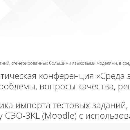
Календа
аний, сгенерированных большими языковыми моделями, в сред
ктическая конференция «Среда 
проблемы, вопросы качества, р
ика импорта тестовых заданий
 СЭО-3KL (Moodle) с использов