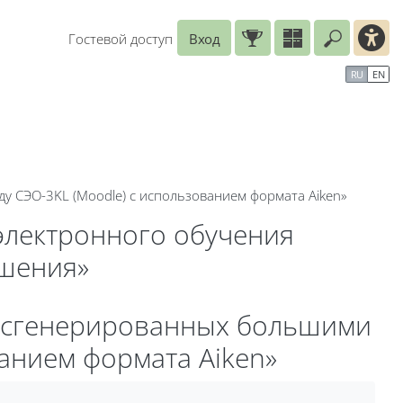
Гостевой доступ
Вход
Введите
рь
Справочные материалы
Маршрут внедрения
RU
EN
у СЭО-3KL (Moodle) с использованием формата Aiken»
электронного обучения
ешения»
, сгенерированных большими
анием формата Aiken»