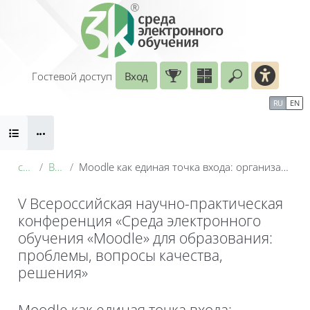
Перейти к основному содержанию
Гостевой доступ
Вход
Введите ваш
Календарь
Справочные материалы
RU
EN
Блоки
Маршрут внедрения
conf_2026
Видеодоклады
Moodle как единая точка входа: организация бесшовного взаимодействия учебного отдела, кафедры, преподавателей и студентов РТУ МИРЭА
V Всероссийская научно-практическая
конференция «Среда электронного
обучения «Moodle» для образования:
проблемы, вопросы качества,
решения»
Блоки
Moodle как единая точка входа: