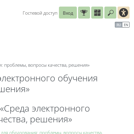
Гостевой доступ
Вход
Введите
рь
Справочные материалы
Маршрут внедрения
RU
EN
я: проблемы, вопросы качества, решения»
электронного обучения
ешения»
«Среда электронного
чества, решения»
для образования: проблемы, вопросы качества,