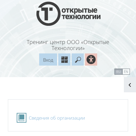
Перейти к основному содержанию
Тренинг центр ООО «Открытые
Технологии»
Вход
Введите ваш поисковый
Справочные материалы
Маршрут внедрения
RU
EN
Блоки
Блоки
Книга
Сведения об организации