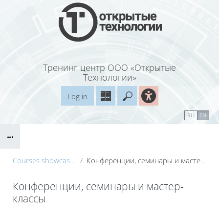
Skip to main content
Тренинг центр ООО «Открытые
Технологии»
Log in
Enter your search query
Справочные материалы
Маршрут внедрения
RU
EN
Blocks
B
Courses showcase 3KL
Конференции, семинары и мастер-классы
Конференции, семинары и мастер-
классы
Blocks