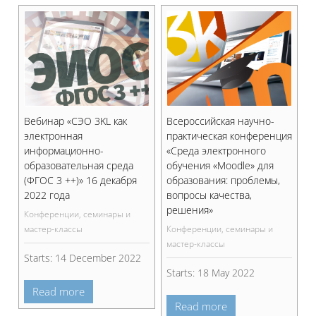
Вебинар «СЭО 3KL как
Всероссийская научно-
электронная
практическая конференция
информационно-
«Среда электронного
образовательная среда
обучения «Moodle» для
(ФГОС 3 ++)» 16 декабря
образования: проблемы,
2022 года
вопросы качества,
решения»
Конференции, семинары и
мастер-классы
Конференции, семинары и
мастер-классы
Starts:
14 December 2022
Starts:
18 May 2022
Read more
Read more