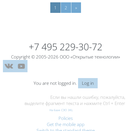
Page 1
Page 2
Next page
1
2
»
Blocks
Blocks
+7 495 229-30-72
Copyright © 2005-2026 ООО «Открытые технологии»
You are not logged in.
Log in
Если вы нашли ошибку, пожалуйста,
выделите фрагмент текста и нажмите Ctrl + Enter
На базе СЭО 3KL
Policies
Get the mobile app
Switch to the standard theme