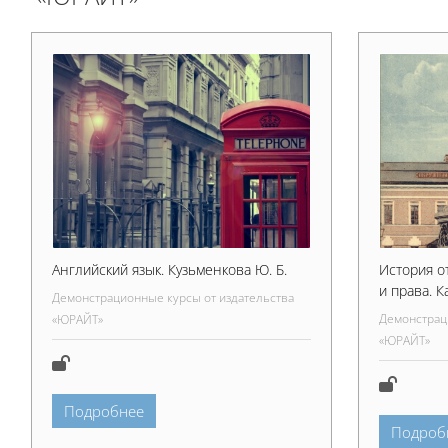
Английский язык. Кузьменкова Ю. Б.
История о
и права. К
Демонстрационные курсы от издательства
Демонстрац
«ЮРАЙТ»
«ЮРАЙТ»
Подробнее
Подроб