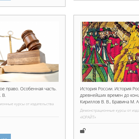
ое право. Особенная часть.
История России. История Ро
 В.
древнейших времен до конца
Кириллов В. В., Бравина М. 
ионные курсы от издательства
Демонстрационные курсы от изд
«ЮРАЙТ»