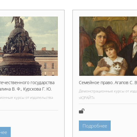
течественного государства
Семейное право. Агапов С. В
алина В. Ф., Курскова Г. Ю.
Демонстрационные курсы от изд
ионные курсы от издательства
«ЮРАЙТ»
Подробнее
нее