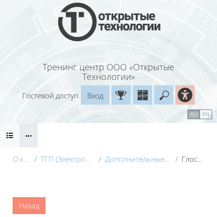
Перейти к основному содержанию
Тренинг центр ООО «Открытые
Технологии»
Гостевой доступ
Вход
Введите ваш
Календарь
Справочные материалы
RU
EN
Блоки
Маршрут внедрения
О курсе
ТГП (Электронный курс)
Дополнительные материалы
Глоссарий
Блоки
Назад