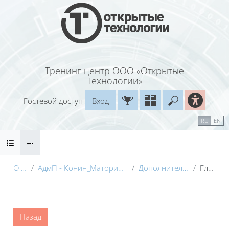
Перейти к основному содержанию
Тренинг центр ООО «Открытые
Технологии»
Гостевой доступ
Вход
Введите ваш
Календарь
Справочные материалы
RU
EN
Блоки
Маршрут внедрения
О курсе
АдмП - Конин_Маторина (Электронный курс)_Демо
Дополнительные материалы
Глоссарий
Блоки
Назад