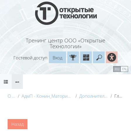
Перейти к основному содержанию
Тренинг центр ООО «Открытые
Технологии»
Гостевой доступ
Вход
Введите ваш
Календарь
Справочные материалы
RU
EN
Блоки
Маршрут внедрения
О курсе
АдмП - Конин_Маторина (Электронный курс)_Демо
Дополнительные материалы
Глоссарий
Блоки
Назад