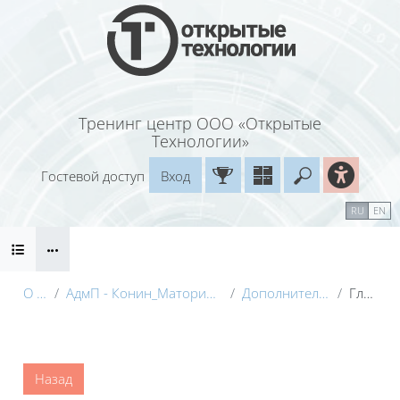
Перейти к основному содержанию
Тренинг центр ООО «Открытые
Технологии»
Гостевой доступ
Вход
Введите ваш
Календарь
Справочные материалы
RU
EN
Блоки
Маршрут внедрения
О курсе
АдмП - Конин_Маторина (Электронный курс)_Демо
Дополнительные материалы
Глоссарий
Блоки
Назад