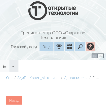
Перейти к основному содержанию
Тренинг центр ООО «Открытые
Технологии»
Гостевой доступ
Вход
Введите ваш
Календарь
Справочные материалы
RU
EN
Блоки
Маршрут внедрения
О курсе
АдмП - Конин_Маторина (Электронный курс)_Демо
Дополнительные материалы
Глоссарий
Блоки
Назад