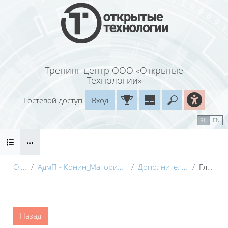
Перейти к основному содержанию
Тренинг центр ООО «Открытые
Технологии»
Гостевой доступ
Вход
Введите ваш
Календарь
Справочные материалы
RU
EN
Блоки
Маршрут внедрения
О курсе
АдмП - Конин_Маторина (Электронный курс)_Демо
Дополнительные материалы
Глоссарий
Блоки
Назад