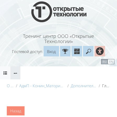
Перейти к основному содержанию
Тренинг центр ООО «Открытые
Технологии»
Гостевой доступ
Вход
Введите ваш
Календарь
Справочные материалы
RU
EN
Блоки
Маршрут внедрения
О курсе
АдмП - Конин_Маторина (Электронный курс)_Демо
Дополнительные материалы
Глоссарий
Блоки
Назад