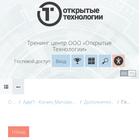
Перейти к основному содержанию
Тренинг центр ООО «Открытые
Технологии»
Гостевой доступ
Вход
Введите ваш
Календарь
Справочные материалы
RU
EN
Блоки
Маршрут внедрения
О курсе
АдмП - Конин_Маторина (Электронный курс)_Демо
Дополнительные материалы
Глоссарий
Блоки
Назад