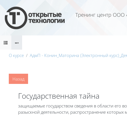
Перейти к основному содержанию
Тренинг центр ООО 
Блоки
О курсе
АдмП - Конин_Маторина (Электронный курс)_Де
Блоки
Назад
Государственная тайна
защищаемые государством сведения в области его в
разыскной деятельности, распространение которых 