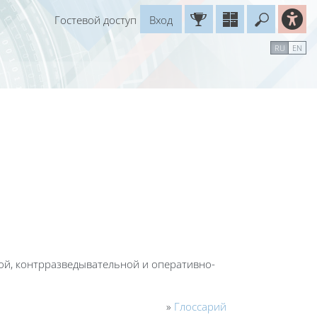
Гостевой доступ
Вход
Введите
рь
Справочные материалы
Маршрут внедрения
RU
EN
ой, контрразведывательной и оперативно-
»
Глоссарий