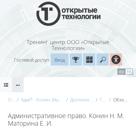
Перейти к основному содержанию
Тренинг центр ООО «Открытые
Технологии»
Гостевой доступ
Вход
Введите ваш
Календарь
Справочные материалы
RU
EN
Блоки
Маршрут внедрения
О курсе
АдмП - Конин_Маторина (Электронный курс)_Демо
Дополнительные материалы
Глоссарий
Обзор по алфавиту
Административное право. Конин Н. М.
Маторина Е. И.
Блоки