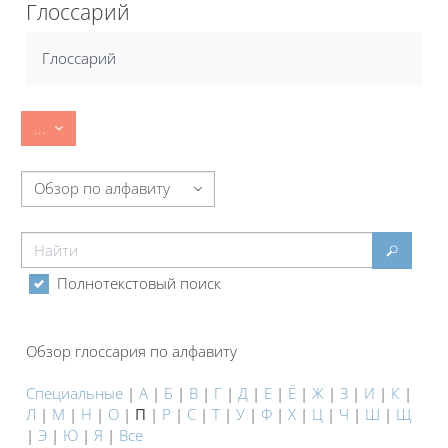
Глоссарий
Требуемые условия завершения
Глоссарий
Экспорт записей
...
Обзор глоссария по алфавиту
Найти
Найти
Полнотекстовый поиск
Обзор глоссария по алфавиту
Специальные
|
А
|
Б
|
В
|
Г
|
Д
|
Е
|
Ё
|
Ж
|
З
|
И
|
К
|
Л
|
М
|
Н
|
О
|
П
|
Р
|
С
|
Т
|
У
|
Ф
|
Х
|
Ц
|
Ч
|
Ш
|
Щ
|
Э
|
Ю
|
Я
|
Все