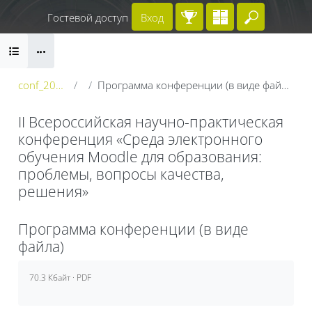
Перейти к основному содержанию
Гостевой доступ
Вход
Введите 
Блоки
conf_2023
Программа конференции (в виде файла)
II Всероссийская научно-практическая
конференция «Среда электронного
обучения Moodle для образования:
проблемы, вопросы качества,
решения»
Блоки
Программа конференции (в виде
файла)
Требуемые условия завершения
70.3 Кбайт · PDF