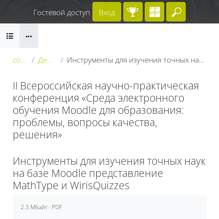
Перейти к основному содержанию
Гостевой доступ
Вход
Введите 
Блоки
conf_2023
День 2: 24 мая
Инструменты для изучения точных наук на базе Moodle представление MathType и WirisQuizzes
II Всероссийская научно-практическая
конференция «Среда электронного
обучения Moodle для образования:
проблемы, вопросы качества,
решения»
Блоки
Инструменты для изучения точных наук
на базе Moodle представление
MathType и WirisQuizzes
Требуемые условия завершения
2.3 Мбайт · PDF