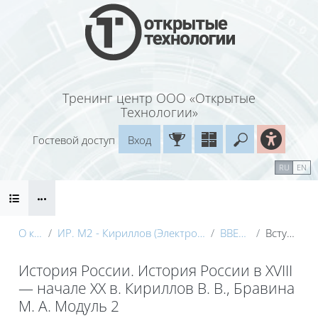
Перейти к основному содержанию
Тренинг центр ООО «Открытые
Технологии»
Гостевой доступ
Вход
Введите ваш
Календарь
Справочные материалы
RU
EN
Блоки
Маршрут внедрения
О курсе
ИР. М2 - Кириллов (Электронный курс) с видео
ВВЕДЕНИЕ
Вступление
История России. История России в XVIII
— начале XX в. Кириллов В. В., Бравина
М. А. Модуль 2