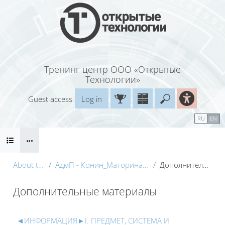
Skip to main content
Тренинг центр ООО «Открытые
Технологии»
Guest access
Log in
Enter your sea
Calendar
Справочные материалы
RU
EN
Blocks
Маршрут внедрения
B
About the course
АдмП - Конин_Маторина (Электронный курс)_Демо
Дополнительные материалы
Дополнительные материалы
Blocks
Section outline
◄
ИНФОРМАЦИЯ
►
I. ПРЕДМЕТ, СИСТЕМА И