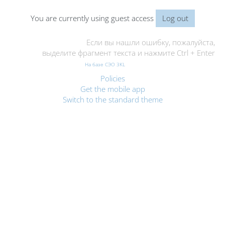
You are currently using guest access
Log out
Если вы нашли ошибку, пожалуйста,
выделите фрагмент текста и нажмите Ctrl + Enter
На базе СЭО 3KL
Policies
Get the mobile app
Switch to the standard theme