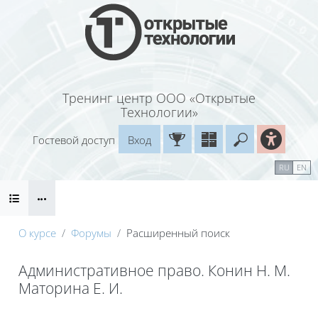
Перейти к основному содержанию
Тренинг центр ООО «Открытые
Технологии»
Гостевой доступ
Вход
Введите ваш
Календарь
Справочные материалы
RU
EN
Блоки
Маршрут внедрения
О курсе
Форумы
Расширенный поиск
Административное право. Конин Н. М.
Маторина Е. И.
Блоки