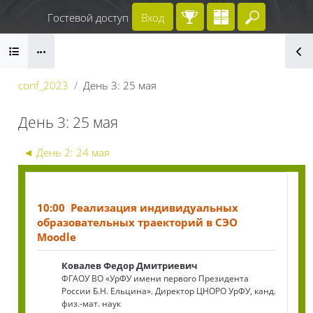
Перейти к основному содержанию
Гостевой доступ
Вход
Введите 
Блоки
conf_2023
День 3: 25 мая
День 3: 25 мая
Секция: День 3: 25 мая | II Всероссийск
Блоки
◄
День 2: 24 мая
10:00 Реализация индивидуальных
образовательных траекторий в СЭО
Moodle
Ковалев Федор Дмитриевич
ФГАОУ ВО «УрФУ имени первого Президента
России Б.Н. Ельцина». Директор ЦНОРО УрФУ, канд.
физ.-мат. наук